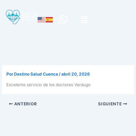
W
h
a
t
s
a
p
Por
Destino Salud Cuenca
/
abril 20, 2026
p
Excelente servicio de los doctores Verdugo
ANTERIOR
SIGUIENTE