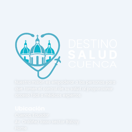
Nuestra misión es empoderar a las personas para
que tomen el control de su salud al proporcionar
acceso fácil a médicos expertos.
Ubicación
Cuenca, Ecuador
Av. Ordóñez lasso sector Balzay
Home