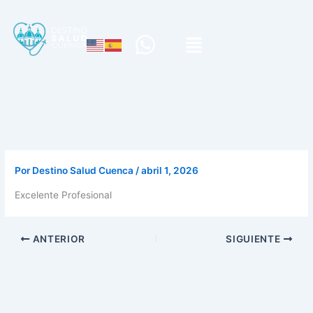
W
h
a
t
s
a
p
Por
Destino Salud Cuenca
/
abril 1, 2026
p
Excelente Profesional
ANTERIOR
SIGUIENTE