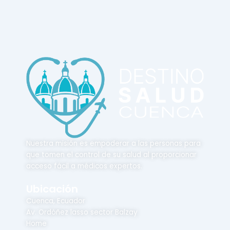
Nuestra misión es empoderar a las personas para
que tomen el control de su salud al proporcionar
acceso fácil a médicos expertos.
Ubicación
Cuenca, Ecuador
Av. Ordóñez lasso sector Balzay
Home