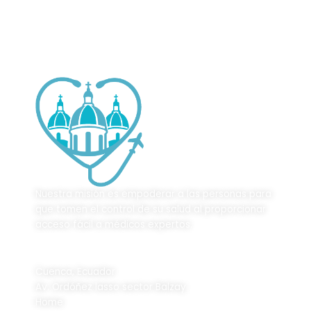
Nuestra misión es empoderar a las personas para
que tomen el control de su salud al proporcionar
acceso fácil a médicos expertos.
Ubicación
Cuenca, Ecuador
Av. Ordóñez lasso sector Balzay
Home