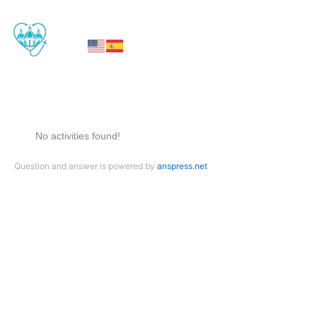
W
h
a
t
s
No activities found!
a
p
Question and answer is powered by
anspress.net
p